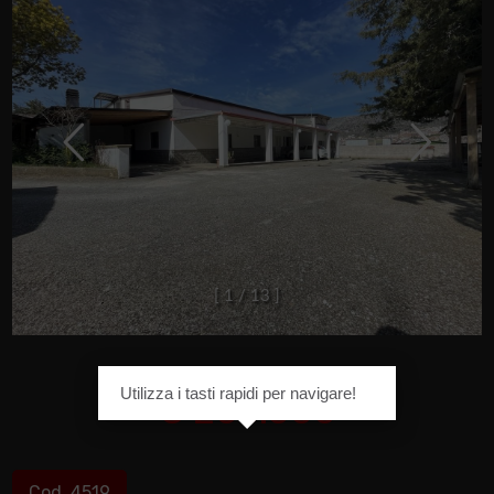
[
1
/
1
3
]
Utilizza i tasti rapidi per navigare!
€ 260.000
Cod. 4519