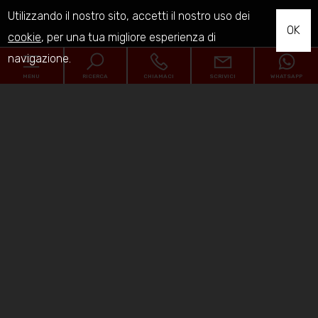
Utilizzando il nostro sito, accetti il nostro uso dei
OK
cookie
, per una tua migliore esperienza di
navigazione.
MENU
RICERCA
CHIAMACI
SCRIVICI
WHATSAPP
Codice
Home
Contratto
Chi siamo
Qualsiasi
Vendita
Affitto
In vendita
Comune
In affitto
I cantieri