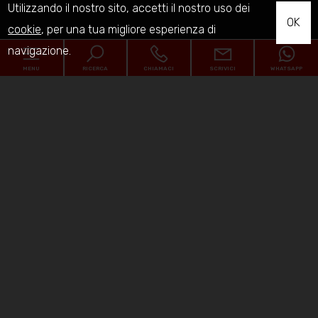
Utilizzando il nostro sito, accetti il nostro uso dei
OK
cookie
, per una tua migliore esperienza di
navigazione.
MENU
RICERCA
CHIAMACI
SCRIVICI
WHATSAPP
Codice
Home
Contratto
Chi siamo
Qualsiasi
Vendita
Affitto
In vendita
Comune
In affitto
I cantieri