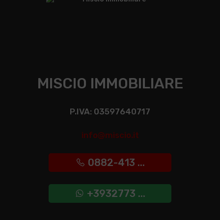
MISCIO IMMOBILIARE
P.IVA: 03597640717
info@miscio.it
0882-413 ...
+3932773 ...