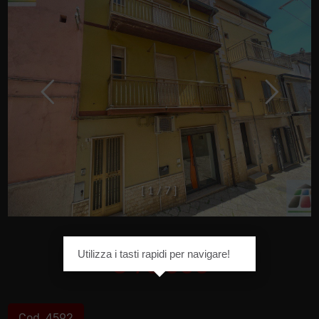
[
1
/
7
]
Utilizza i tasti rapidi per navigare!
€ 70.000
Cod. 4592