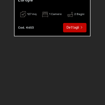
Europa
127 mq
1 Camere
2 Bagni
Dettagli
Cod. 4653