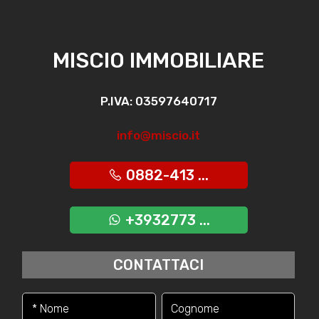
MISCIO IMMOBILIARE
P.IVA: 03597640717
info@miscio.it
0882-413 ...
+3932773 ...
CONTATTACI
* Nome
Cognome