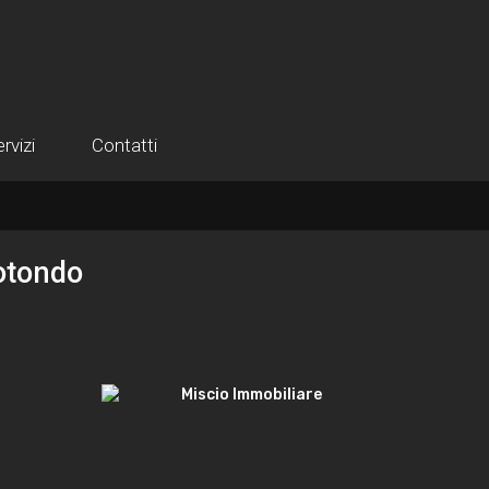
rvizi
Contatti
otondo