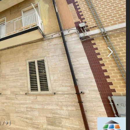
1
/
9
]