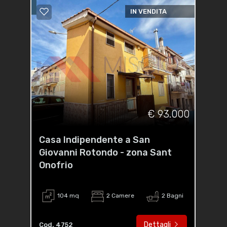
IN VENDITA
€ 93.000
Casa Indipendente a San
Giovanni Rotondo - zona Sant
Onofrio
104 mq
2 Camere
2 Bagni
Dettagli
Cod. 4752