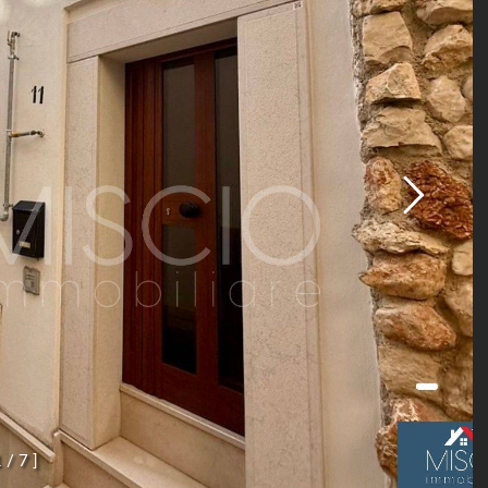
1
/
7
]