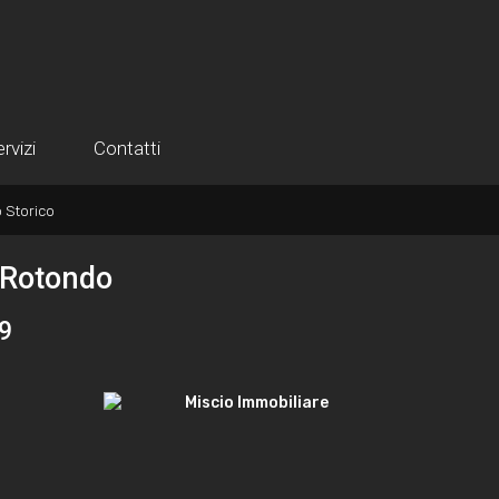
€ 85.000
rvizi
Contatti
 Storico
 Rotondo
 9