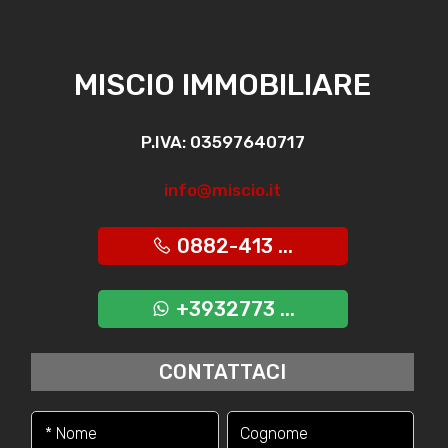
MISCIO IMMOBILIARE
P.IVA: 03597640717
info@miscio.it
0882-413 ...
+3932773 ...
CONTATTACI
* Nome
Cognome