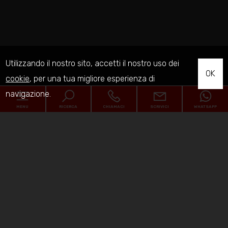
Utilizzando il nostro sito, accetti il nostro uso dei
OK
cookie
, per una tua migliore esperienza di
navigazione.
MENU
RICERCA
CHIAMACI
SCRIVICI
WHATSAPP
Codice
Home
Contratto
Chi siamo
Qualsiasi
Vendita
Affitto
In vendita