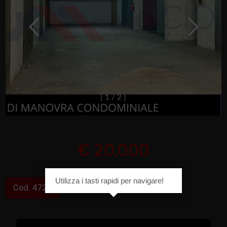
[
1
/
2
]
€ 20.000
Utilizza i tasti rapidi per navigare!
Cod. 4722