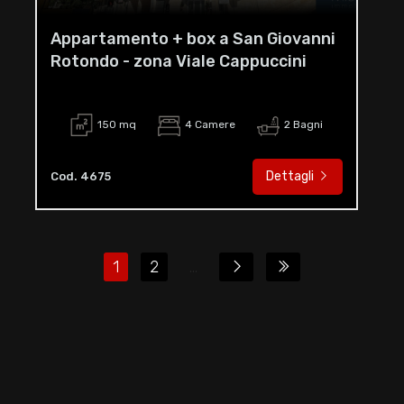
Appartamento + box a San Giovanni
Rotondo - zona Viale Cappuccini
150 mq
4 Camere
2 Bagni
Dettagli
Cod. 4675
1
2
...