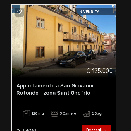
IN VENDITA
€ 125.000
Appartamento a San Giovanni
Rotondo - zona Sant Onofrio
128 mq
3 Camere
2 Bagni
Dettagli
Cod. 4741