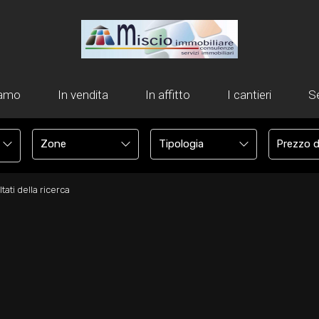
iamo
In vendita
In affitto
I cantieri
Se
tati della ricerca