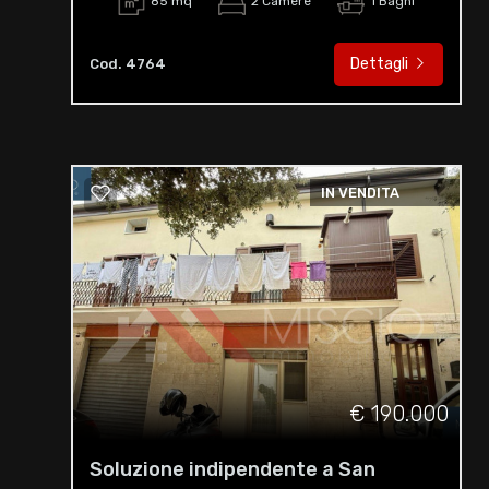
85 mq
2 Camere
1 Bagni
Dettagli
Cod. 4764
IN VENDITA
€ 190.000
Soluzione indipendente a San