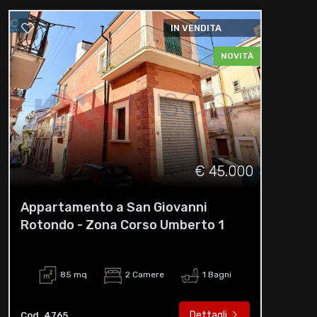
IN VENDITA
NOVITÀ
€ 45.000
Appartamento a San Giovanni
Rotondo - Zona Corso Umberto 1
85 mq
2 Camere
1 Bagni
Dettagli
Cod. 4765