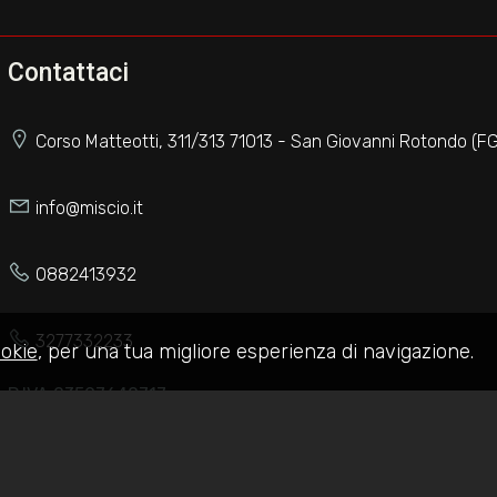
Contattaci
Corso Matteotti, 311/313 71013 - San Giovanni Rotondo (FG
info@miscio.it
0882413932
3277332233
okie
, per una tua migliore esperienza di navigazione.
P.IVA 03597640717