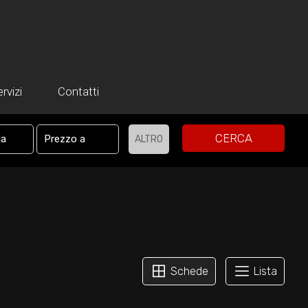
rvizi
Contatti
CERCA
ALTRO
Schede
Lista