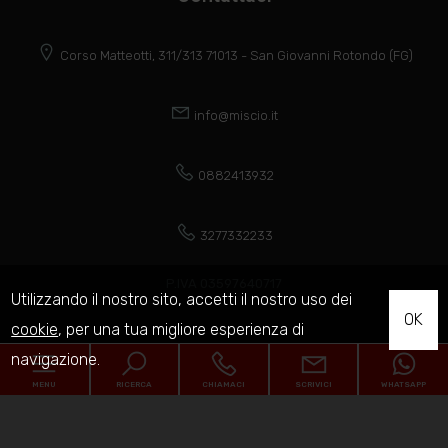
Corso Matteotti, 311/313 71013 - San Giovanni Rotondo (FG)
info@miscio.it
0882413932
3277332233
P.IVA 03597640717
Utilizzando il nostro sito, accetti il nostro uso dei
OK
cookie
, per una tua migliore esperienza di
navigazione.
Cerca per codice
MENU
RICERCA
CHIAMACI
SCRIVICI
WHATSAPP
Codice