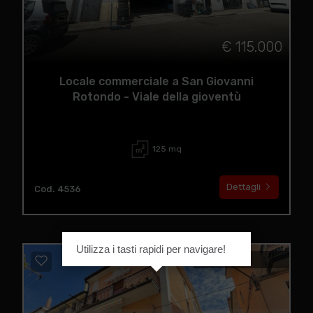
€ 115.000
Locale commerciale a San Giovanni
Rotondo - Viale della gioventù
125 mq
Dettagli
Cod. 4536
Utilizza i tasti rapidi per navigare!
IN VENDITA