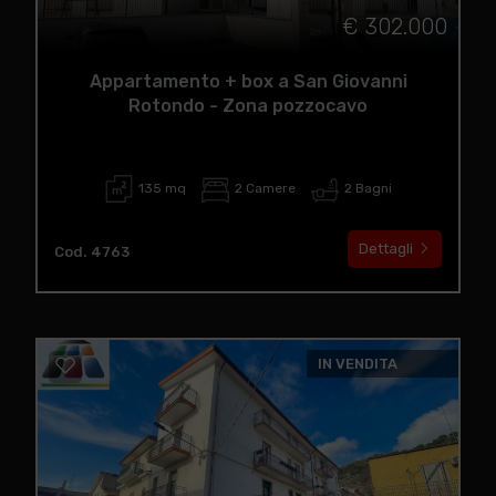
€ 302.000
Appartamento + box a San Giovanni
Rotondo - Zona pozzocavo
135 mq
2 Camere
2 Bagni
Dettagli
Cod. 4763
IN VENDITA