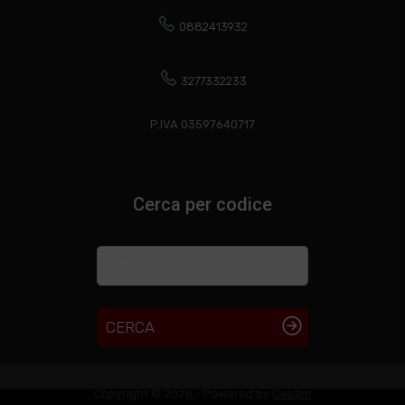
0882413932
3277332233
P.IVA 03597640717
Cerca per codice
CERCA
Copyright © 2026 - Powered by
Gestim