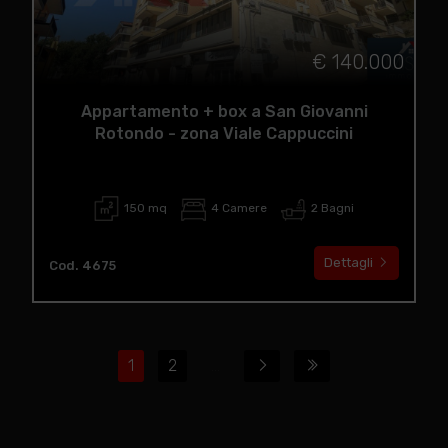
€ 140.000
Appartamento + box a San Giovanni
Rotondo - zona Viale Cappuccini
150 mq
4 Camere
2 Bagni
Dettagli
Cod. 4675
1
2
...