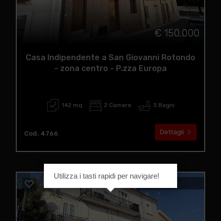
€ 150.000
Casa Indipendente a San Giovanni Rotondo
- zona centro - P.zza Europa
142 mq
2 Camere
3 Bagni
Dettagli
Cod. 4766
Utilizza i tasti rapidi per navigare!
IN VENDITA